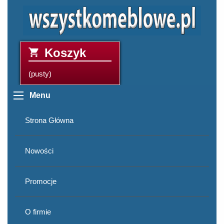
Koszyk
(pusty)
Menu
Strona Główna
Nowości
Promocje
O firmie