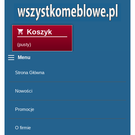
Koszyk
(pusty)
Menu
Strona Główna
Nowości
Promocje
O firmie