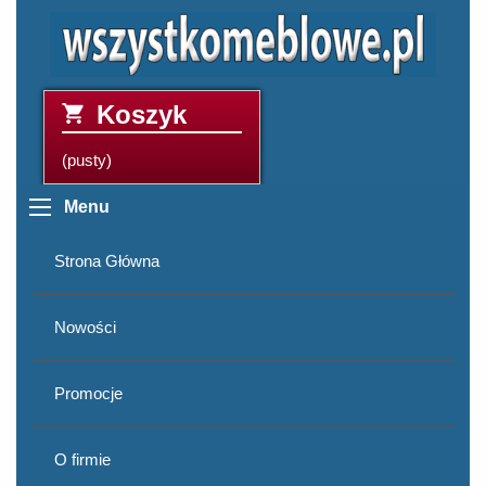
Koszyk
(pusty)
Menu
Strona Główna
Nowości
Promocje
O firmie