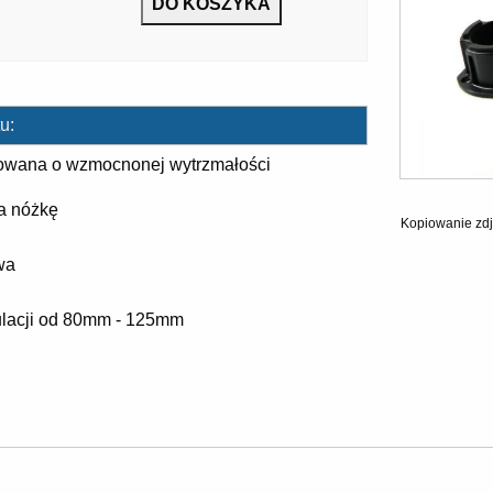
u:
owana o wzmocnonej wytrzmałości
a nóżkę
Kopiowanie zdj
wa
lacji od 80mm - 125mm