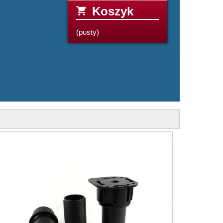
Koszyk
(pusty)