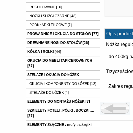
REGULOWANE [16]
NÓŻKI I ŚLIZGI CZARNE [48]
PODKŁADKI FILCOWE [7]
Opis produkt
PROWADNICE I OKUCIA DO STOŁÓW [77]
DREWNIANE NOGI DO STOŁÓW [26]
Nóżka regul
KÓŁKA I ROLKI [44]
- do 400kg n
OKUCIA DO MEBLI TAPICEROWNYCH
[57]
Trzyczęścio
STELAŻE I OKUCIA DO ŁÓŻEK
OKUCIA I KOMPONENTY DO ŁÓZEK [12]
Zakres regu
STELAŻE DO ŁÓŻEK [4]
ELEMENTY DO MONTAŻU NÓŻEK [7]
SZKIELETY FOTELI , PÓŁKI , BOCZKI ....
[37]
ELEMENTY ZŁĄCZNE : mufy ,nakrętki
,wkręty ,śruby itp. [9]