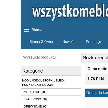
Menu
Strona Główna
Nowości
Promocje
Nóżka regu
Cena netto
Kategorie
1.76 PLN
NOGI , NÓŻKI , STOPKI , ŚLIZGI,
PODKŁADKI FILCOWE
METALOWE [103]
Dodaj do ko
TWORZYWO [70]
DREWNIANE [92]