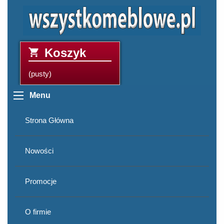
Koszyk
(pusty)
Menu
Strona Główna
Nowości
Promocje
O firmie