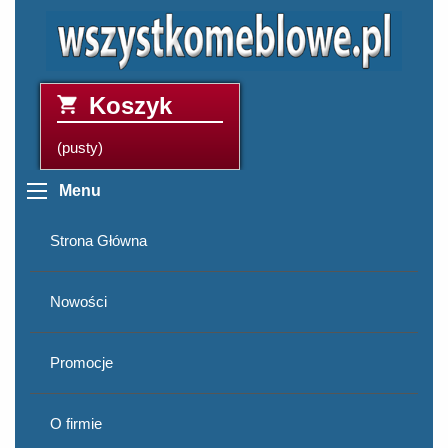
Koszyk
(pusty)
Menu
Strona Główna
Nowości
Promocje
O firmie