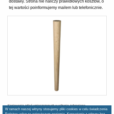
dostawy. Strona nie naliczy prawidłowych kosztów, o
tej wartości poinformujemy mailem lub telefonicznie.
Kopiowanie zdjęć umieszczonych w witrynie zabronione
W ramach naszej witryny stosujemy pliki cookies w celu świadczenia
Państwu usług na najwyższym poziomie. Korzystanie z witryny bez