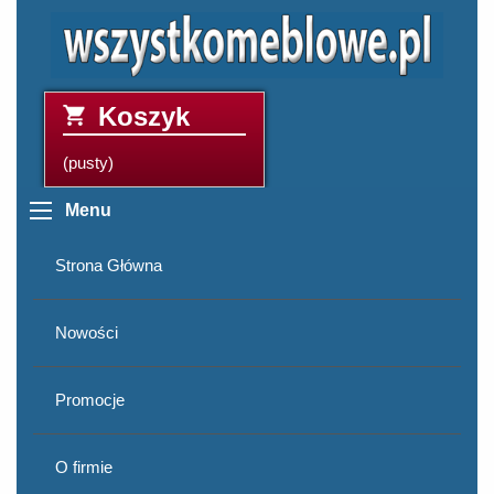
Koszyk
(pusty)
Menu
Strona Główna
Nowości
Promocje
O firmie