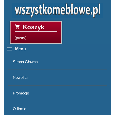
Koszyk
(pusty)
Menu
Strona Główna
Nowości
Promocje
O firmie