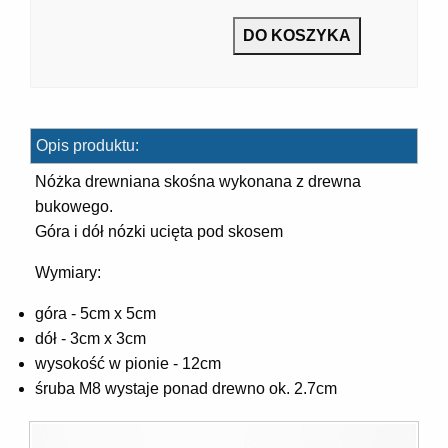
7]
Opis produktu:
Nóżka drewniana skośna wykonana z drewna
bukowego.
Góra i dół nózki ucięta pod skosem
]
Wymiary:
góra - 5cm x 5cm
dół - 3cm x 3cm
wysokość w pionie - 12cm
śruba M8 wystaje ponad drewno ok. 2.7cm