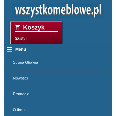
Koszyk
(pusty)
Menu
Strona Główna
Nowości
Promocje
O firmie