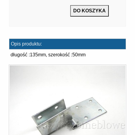
7]
Opis produktu:
długość :135mm, szerokość :50mm
]