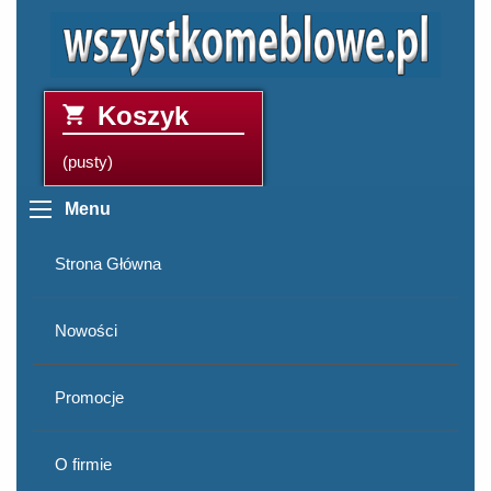
Koszyk
(pusty)
Menu
Strona Główna
Nowości
Promocje
O firmie