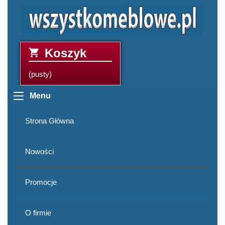
Koszyk
(pusty)
Menu
Strona Główna
Nowości
Promocje
O firmie