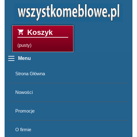
Koszyk
(pusty)
Menu
Strona Główna
Nowości
Promocje
O firmie