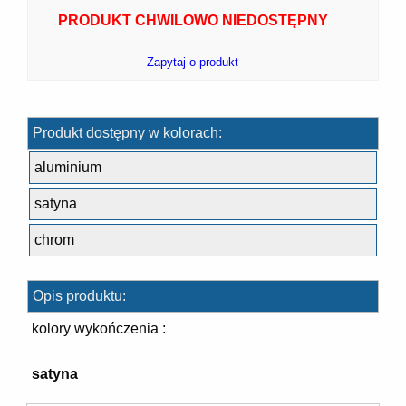
PRODUKT CHWILOWO NIEDOSTĘPNY
Zapytaj o produkt
7]
Produkt dostępny w kolorach:
aluminium
satyna
chrom
]
Opis produktu:
kolory wykończenia :
satyna