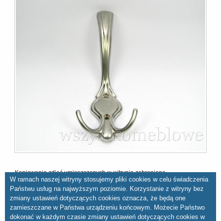
Kopiowanie zdjęć umieszczonych w witrynie zabronione
W ramach naszej witryny stosujemy pliki cookies w celu świadczenia
Państwu usług na najwyższym poziomie. Korzystanie z witryny bez
zmiany ustawień dotyczących cookies oznacza, że będą one
zamieszczane w Państwa urządzeniu końcowym. Możecie Państwo
dokonać w każdym czasie zmiany ustawień dotyczących cookies w