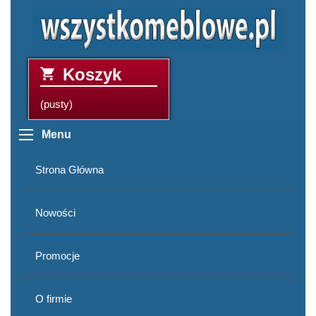
Koszyk
(pusty)
Menu
Strona Główna
Nowości
Promocje
O firmie