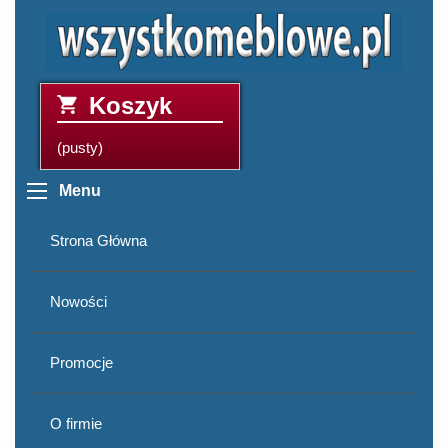
Koszyk
(pusty)
Menu
Strona Główna
Nowości
Promocje
O firmie