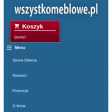
Koszyk
(pusty)
Menu
Strona Główna
Nowości
Promocje
O firmie