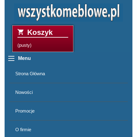
Koszyk
(pusty)
Menu
Strona Główna
Nowości
Promocje
O firmie