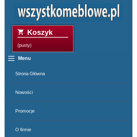
Koszyk
(pusty)
Menu
Strona Główna
Nowości
Promocje
O firmie