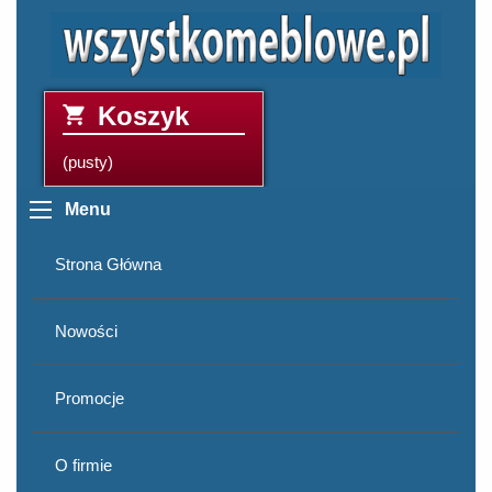
Koszyk
(pusty)
Menu
Strona Główna
Nowości
Promocje
O firmie