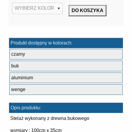
7]
Produkt dostępny w kolorach:
czarny
buk
aluminium
]
wenge
Opis produktu:
Stelaż wykonany z drewna bukowego
wymiary : 100cm x 35cm