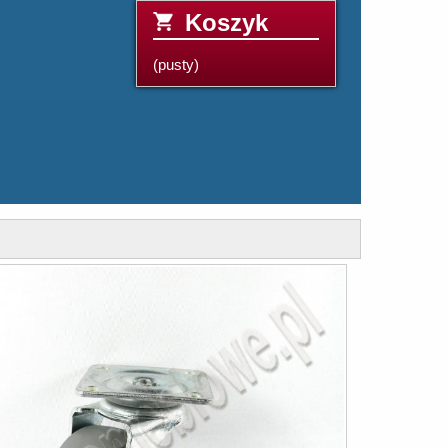
Koszyk
(pusty)