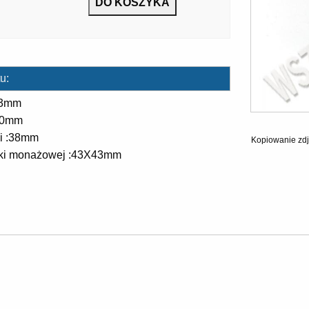
u:
53mm
30mm
ki :38mm
Kopiowanie zdj
tki monażowej :43X43mm