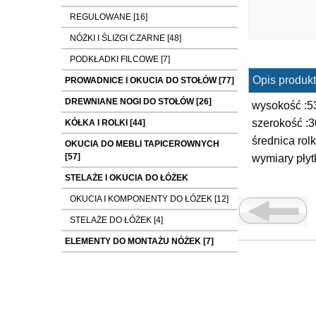
REGULOWANE [16]
NÓŻKI I ŚLIZGI CZARNE [48]
PODKŁADKI FILCOWE [7]
Opis produkt
PROWADNICE I OKUCIA DO STOŁÓW [77]
DREWNIANE NOGI DO STOŁÓW [26]
wysokość :
szerokość :
KÓŁKA I ROLKI [44]
średnica rol
OKUCIA DO MEBLI TAPICEROWNYCH
[57]
wymiary pły
STELAŻE I OKUCIA DO ŁÓŻEK
OKUCIA I KOMPONENTY DO ŁÓZEK [12]
STELAŻE DO ŁÓŻEK [4]
ELEMENTY DO MONTAŻU NÓŻEK [7]
SZKIELETY FOTELI , PÓŁKI , BOCZKI ....
[37]
ELEMENTY ZŁĄCZNE : mufy ,nakrętki
,wkręty ,śruby itp. [9]