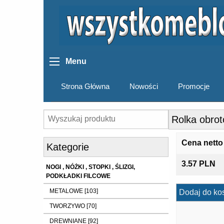
Menu
Strona Główna
Nowości
Promocje
Rolka obro
Cena netto
Kategorie
3.57 PLN
NOGI , NÓŻKI , STOPKI , ŚLIZGI,
PODKŁADKI FILCOWE
METALOWE [103]
Dodaj do ko
TWORZYWO [70]
DREWNIANE [92]