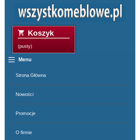
Koszyk
(pusty)
Menu
Strona Główna
Nowości
Promocje
O firmie