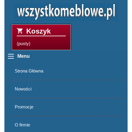
Koszyk
(pusty)
Menu
Strona Główna
Nowości
Promocje
O firmie