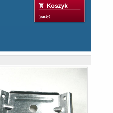
Koszyk
(pusty)