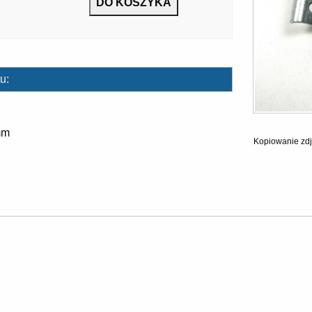
u:
mm
Kopiowanie zdj