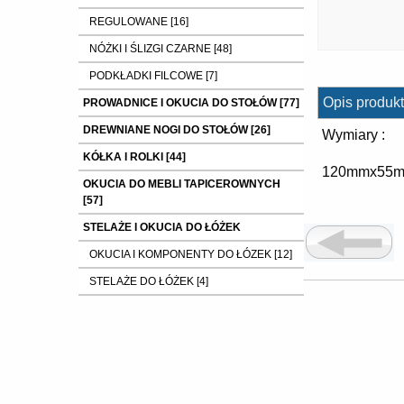
REGULOWANE [16]
NÓŻKI I ŚLIZGI CZARNE [48]
PODKŁADKI FILCOWE [7]
Opis produkt
PROWADNICE I OKUCIA DO STOŁÓW [77]
DREWNIANE NOGI DO STOŁÓW [26]
Wymiary :
KÓŁKA I ROLKI [44]
120mmx55
OKUCIA DO MEBLI TAPICEROWNYCH
[57]
STELAŻE I OKUCIA DO ŁÓŻEK
OKUCIA I KOMPONENTY DO ŁÓZEK [12]
STELAŻE DO ŁÓŻEK [4]
ELEMENTY DO MONTAŻU NÓŻEK [7]
SZKIELETY FOTELI , PÓŁKI , BOCZKI ....
[37]
ELEMENTY ZŁĄCZNE : mufy ,nakrętki
,wkręty ,śruby itp. [9]