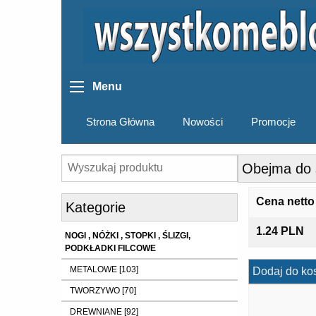
Menu
Strona Główna
Nowości
Promocje
Obejma do 
Cena netto
Kategorie
1.24 PLN
NOGI , NÓŻKI , STOPKI , ŚLIZGI,
PODKŁADKI FILCOWE
METALOWE [103]
Dodaj do ko
TWORZYWO [70]
DREWNIANE [92]