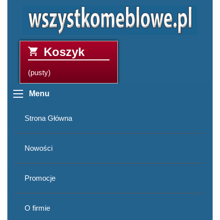
Koszyk
(pusty)
Menu
Strona Główna
Nowości
Promocje
O firmie