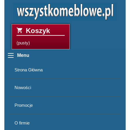
Koszyk
(pusty)
Menu
Strona Główna
Nowości
Promocje
O firmie