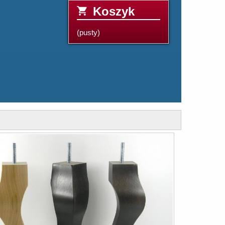
Koszyk
(pusty)