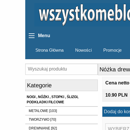
Menu
Strona Główna
Nowości
Promocje
Nóżka dre
Cena netto
Kategorie
10.90 PLN
NOGI , NÓŻKI , STOPKI , ŚLIZGI,
PODKŁADKI FILCOWE
METALOWE [103]
Dodaj do ko
TWORZYWO [70]
DREWNIANE [92]