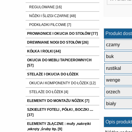
REGULOWANE [16]
NÓŻKI I ŚLIZGI CZARNE [48]
PODKŁADKI FILCOWE [7]
Produkt dost
PROWADNICE I OKUCIA DO STOŁÓW [77]
DREWNIANE NOGI DO STOŁÓW [26]
czarny
KÓŁKA I ROLKI [44]
buk
OKUCIA DO MEBLI TAPICEROWNYCH
[57]
rustikal
STELAŻE I OKUCIA DO ŁÓŻEK
wenge
OKUCIA I KOMPONENTY DO ŁÓZEK [12]
orzech
STELAŻE DO ŁÓŻEK [4]
ELEMENTY DO MONTAŻU NÓŻEK [7]
biały
SZKIELETY FOTELI , PÓŁKI , BOCZKI ....
[37]
Opis produkt
ELEMENTY ZŁĄCZNE : mufy ,nakrętki
,wkręty ,śruby itp. [9]