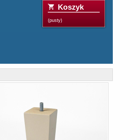
Koszyk
(pusty)