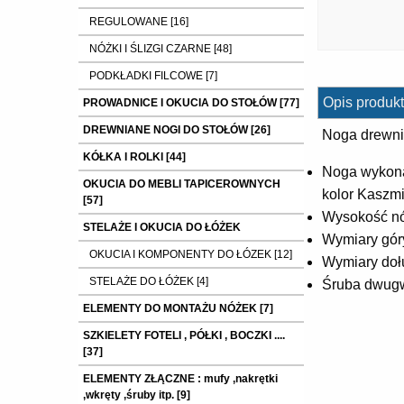
REGULOWANE [16]
NÓŻKI I ŚLIZGI CZARNE [48]
PODKŁADKI FILCOWE [7]
Opis produkt
PROWADNICE I OKUCIA DO STOŁÓW [77]
DREWNIANE NOGI DO STOŁÓW [26]
Noga drewn
KÓŁKA I ROLKI [44]
Noga wykona
OKUCIA DO MEBLI TAPICEROWNYCH
kolor Kaszmi
[57]
Wysokość nó
STELAŻE I OKUCIA DO ŁÓŻEK
Wymiary gór
OKUCIA I KOMPONENTY DO ŁÓZEK [12]
Wymiary doł
STELAŻE DO ŁÓŻEK [4]
Śruba dwugw
ELEMENTY DO MONTAŻU NÓŻEK [7]
SZKIELETY FOTELI , PÓŁKI , BOCZKI ....
[37]
ELEMENTY ZŁĄCZNE : mufy ,nakrętki
,wkręty ,śruby itp. [9]