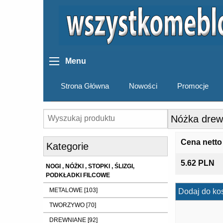
Menu
Strona Główna
Nowości
Promocje
Nóżka drew
Cena netto
Kategorie
5.62 PLN
NOGI , NÓŻKI , STOPKI , ŚLIZGI,
PODKŁADKI FILCOWE
METALOWE [103]
Dodaj do ko
TWORZYWO [70]
DREWNIANE [92]