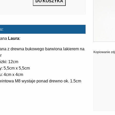
u:
iana
Laura
:
na z drewna bukowego barwiona lakierem na
Kopiowanie zdj
r
żki: 12cm
y: 5,5cm x 5,5cm
u: 4cm x 4cm
intowa M8 wystaje ponad drewno ok. 1.5cm