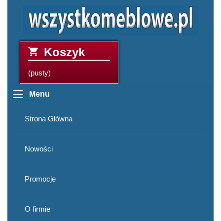
Koszyk
(pusty)
Menu
Strona Główna
Nowości
Promocje
O firmie