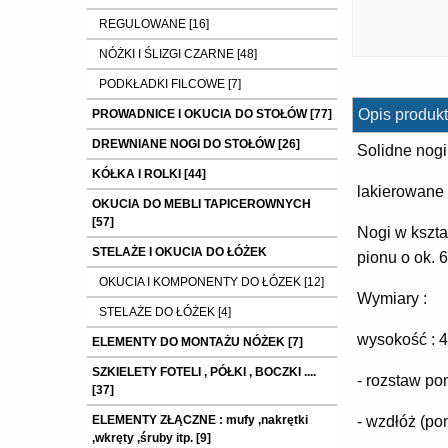
REGULOWANE [16]
NÓŻKI I ŚLIZGI CZARNE [48]
PODKŁADKI FILCOWE [7]
Opis produkt
PROWADNICE I OKUCIA DO STOŁÓW [77]
DREWNIANE NOGI DO STOŁÓW [26]
Solidne nog
KÓŁKA I ROLKI [44]
lakierowane
OKUCIA DO MEBLI TAPICEROWNYCH
[57]
Nogi w kszta
STELAŻE I OKUCIA DO ŁÓŻEK
pionu o ok. 
OKUCIA I KOMPONENTY DO ŁÓZEK [12]
Wymiary :
STELAŻE DO ŁÓŻEK [4]
wysokość : 
ELEMENTY DO MONTAŻU NÓŻEK [7]
SZKIELETY FOTELI , PÓŁKI , BOCZKI ....
- rozstaw po
[37]
ELEMENTY ZŁĄCZNE : mufy ,nakrętki
- wzdłóż (po
,wkręty ,śruby itp. [9]