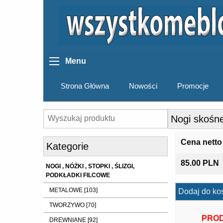
Menu
Strona Główna
Nowości
Promocje
Nogi skośn
Cena netto
Kategorie
85.00 PLN
NOGI , NÓŻKI , STOPKI , ŚLIZGI,
PODKŁADKI FILCOWE
METALOWE [103]
Dodaj do ko
TWORZYWO [70]
PROD
DREWNIANE [92]