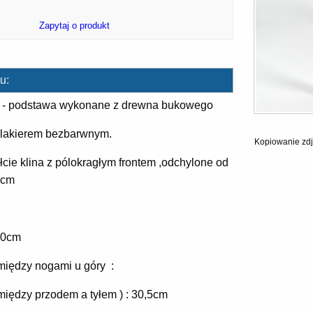
Zapytaj o produkt
u:
i - podstawa wykonane z drewna bukowego
 lakierem bezbarwnym.
Kopiowanie zdj
łcie klina z pólokragłym frontem ,odchylone od
6cm
40cm
między nogami u góry :
między przodem a tyłem ) : 30,5cm