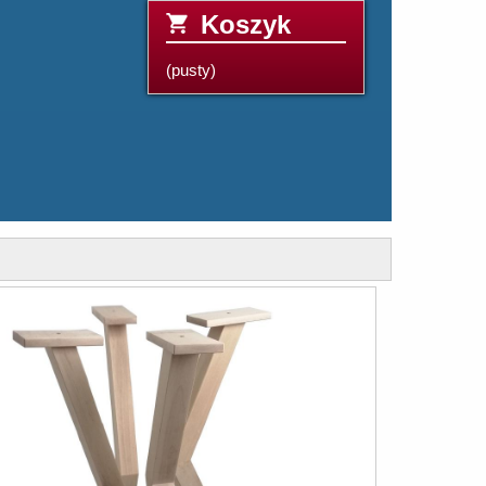
Koszyk
(pusty)