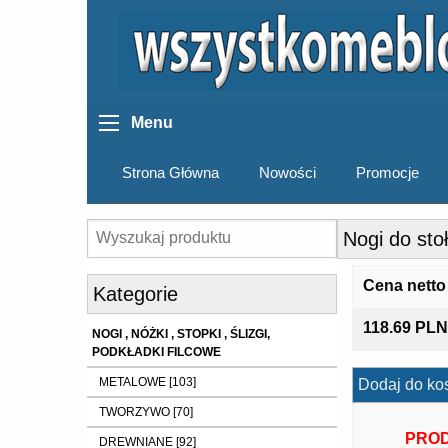
Menu
Strona Główna
Nowości
Promocje
Nogi do st
Cena netto
Kategorie
118.69 PLN
NOGI , NÓŻKI , STOPKI , ŚLIZGI,
PODKŁADKI FILCOWE
METALOWE [103]
Dodaj do ko
TWORZYWO [70]
PROD
DREWNIANE [92]