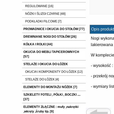
REGULOWANE [16]
NÓŻKI I ŚLIZGI CZARNE [48]
PODKŁADKI FILCOWE [7]
Opis produkt
PROWADNICE I OKUCIA DO STOŁÓW [77]
DREWNIANE NOGI DO STOŁÓW [26]
Nogi wykona
KÓŁKA I ROLKI [44]
lakierowana
OKUCIA DO MEBLI TAPICEROWNYCH
W komplecie
[57]
STELAŻE I OKUCIA DO ŁÓŻEK
- wysokość 
OKUCIA I KOMPONENTY DO ŁÓZEK [12]
- przekrój no
STELAŻE DO ŁÓŻEK [4]
- wymiary li
ELEMENTY DO MONTAŻU NÓŻEK [7]
SZKIELETY FOTELI , PÓŁKI , BOCZKI ....
[37]
ELEMENTY ZŁĄCZNE : mufy ,nakrętki
,wkręty ,śruby itp. [9]