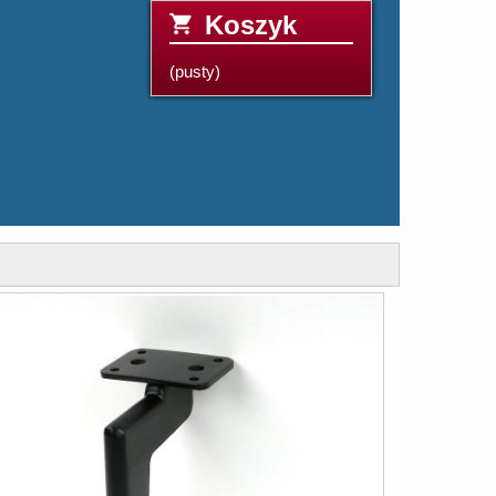
Koszyk
(pusty)