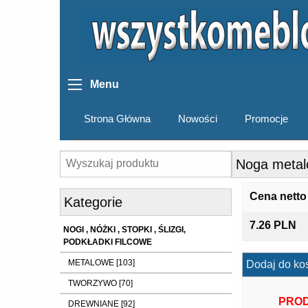
Menu
Strona Główna
Nowości
Promocje
Noga metal
Cena netto
Kategorie
7.26 PLN
NOGI , NÓŻKI , STOPKI , ŚLIZGI,
PODKŁADKI FILCOWE
METALOWE [103]
Dodaj do ko
TWORZYWO [70]
PROD
DREWNIANE [92]