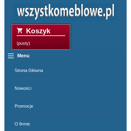
Koszyk
(pusty)
Menu
Strona Główna
Nowości
Promocje
O firmie