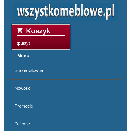
Koszyk
(pusty)
Menu
Strona Główna
Nowości
Promocje
O firmie