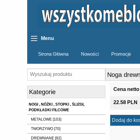
Menu
Strona Główna
Nowości
Promocje
Noga drewn
Cena netto
Kategorie
22.58 PLN
NOGI , NÓŻKI , STOPKI , ŚLIZGI,
PODKŁADKI FILCOWE
METALOWE [103]
Dodaj do ko
TWORZYWO [70]
DREWNIANE [92]