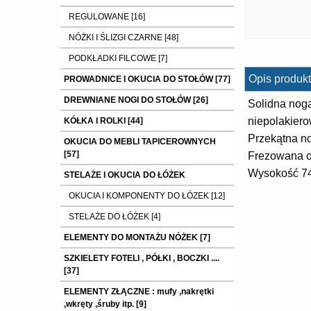
REGULOWANE [16]
NÓŻKI I ŚLIZGI CZARNE [48]
PODKŁADKI FILCOWE [7]
Opis produkt
PROWADNICE I OKUCIA DO STOŁÓW [77]
DREWNIANE NOGI DO STOŁÓW [26]
Solidna nog
niepolakier
KÓŁKA I ROLKI [44]
Przekątna n
OKUCIA DO MEBLI TAPICEROWNYCH
[57]
Frezowana 
Wysokość 7
STELAŻE I OKUCIA DO ŁÓŻEK
OKUCIA I KOMPONENTY DO ŁÓZEK [12]
STELAŻE DO ŁÓŻEK [4]
ELEMENTY DO MONTAŻU NÓŻEK [7]
SZKIELETY FOTELI , PÓŁKI , BOCZKI ....
[37]
ELEMENTY ZŁĄCZNE : mufy ,nakrętki
,wkręty ,śruby itp. [9]