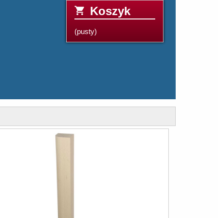
Koszyk
(pusty)