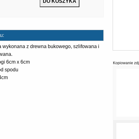
u:
a wykonana z drewna bukowego, szlifowana i
owana.
ogi 6cm x 6cm
Kopiowanie zdj
od spodu
4cm