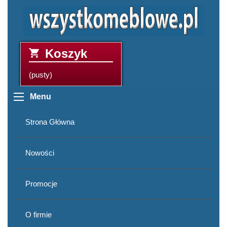
Koszyk
(pusty)
Menu
Strona Główna
Nowości
Promocje
O firmie