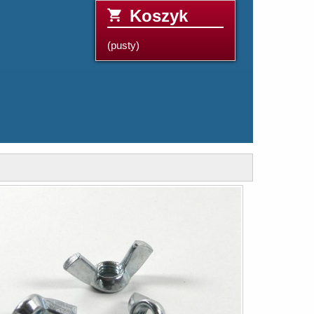
Koszyk
(pusty)