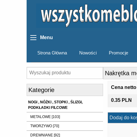
Menu
Strona Główna
Nowości
Promocje
Nakrętka m
Cena netto
Kategorie
0.35 PLN
NOGI , NÓŻKI , STOPKI , ŚLIZGI,
PODKŁADKI FILCOWE
METALOWE [103]
Dodaj do ko
TWORZYWO [70]
DREWNIANE [92]