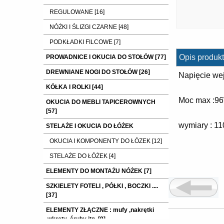
REGULOWANE [16]
NÓŻKI I ŚLIZGI CZARNE [48]
PODKŁADKI FILCOWE [7]
Opis produkt
PROWADNICE I OKUCIA DO STOŁÓW [77]
DREWNIANE NOGI DO STOŁÓW [26]
Napięcie we
KÓŁKA I ROLKI [44]
Moc max :9
OKUCIA DO MEBLI TAPICEROWNYCH
[57]
wymiary : 
STELAŻE I OKUCIA DO ŁÓŻEK
OKUCIA I KOMPONENTY DO ŁÓZEK [12]
STELAŻE DO ŁÓŻEK [4]
ELEMENTY DO MONTAŻU NÓŻEK [7]
SZKIELETY FOTELI , PÓŁKI , BOCZKI ....
[37]
ELEMENTY ZŁĄCZNE : mufy ,nakrętki
,wkręty ,śruby itp. [9]