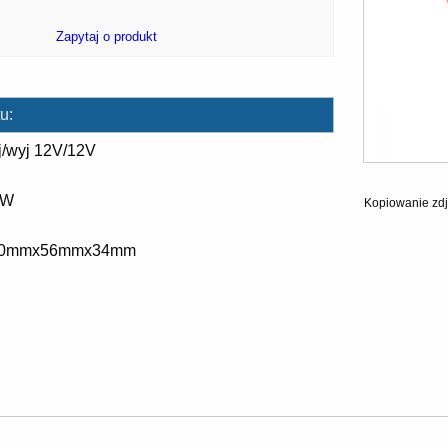
Zapytaj o produkt
u:
j/wyj 12V/12V
6W
Kopiowanie zdj
110mmx56mmx34mm