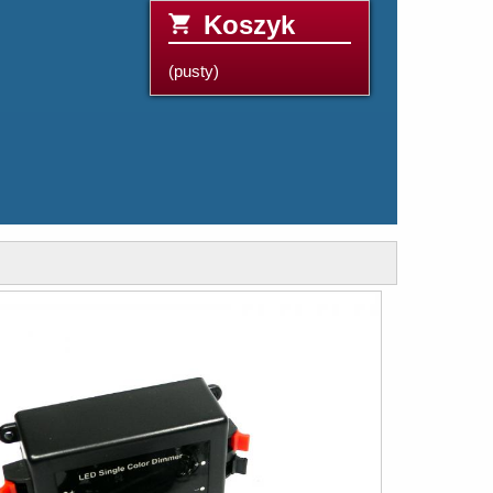
Koszyk
(pusty)