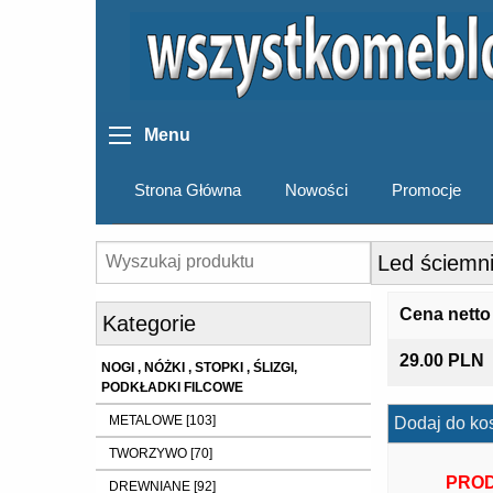
Menu
Strona Główna
Nowości
Promocje
Led ściemn
Cena netto
Kategorie
29.00 PLN
NOGI , NÓŻKI , STOPKI , ŚLIZGI,
PODKŁADKI FILCOWE
METALOWE [103]
Dodaj do ko
TWORZYWO [70]
PROD
DREWNIANE [92]