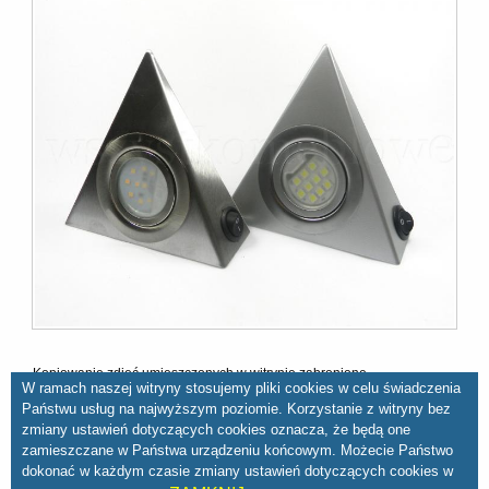
Kopiowanie zdjęć umieszczonych w witrynie zabronione
W ramach naszej witryny stosujemy pliki cookies w celu świadczenia
Państwu usług na najwyższym poziomie. Korzystanie z witryny bez
zmiany ustawień dotyczących cookies oznacza, że będą one
zamieszczane w Państwa urządzeniu końcowym. Możecie Państwo
dokonać w każdym czasie zmiany ustawień dotyczących cookies w