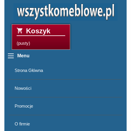
Koszyk
(pusty)
Menu
Strona Główna
Nowości
Promocje
O firmie