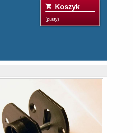
Koszyk
(pusty)