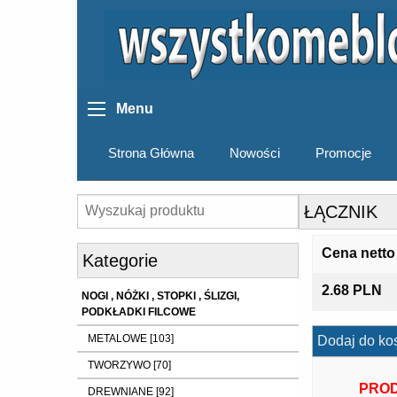
Menu
Strona Główna
Nowości
Promocje
ŁĄCZNIK
Cena netto
Kategorie
2.68 PLN
NOGI , NÓŻKI , STOPKI , ŚLIZGI,
PODKŁADKI FILCOWE
METALOWE [103]
Dodaj do ko
TWORZYWO [70]
PROD
DREWNIANE [92]