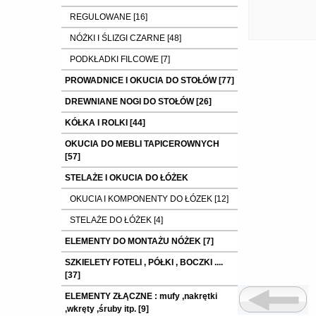
REGULOWANE [16]
NÓŻKI I ŚLIZGI CZARNE [48]
PODKŁADKI FILCOWE [7]
PROWADNICE I OKUCIA DO STOŁÓW [77]
DREWNIANE NOGI DO STOŁÓW [26]
KÓŁKA I ROLKI [44]
OKUCIA DO MEBLI TAPICEROWNYCH
[57]
STELAŻE I OKUCIA DO ŁÓŻEK
OKUCIA I KOMPONENTY DO ŁÓZEK [12]
STELAŻE DO ŁÓŻEK [4]
ELEMENTY DO MONTAŻU NÓŻEK [7]
SZKIELETY FOTELI , PÓŁKI , BOCZKI ....
[37]
ELEMENTY ZŁĄCZNE : mufy ,nakrętki
,wkręty ,śruby itp. [9]