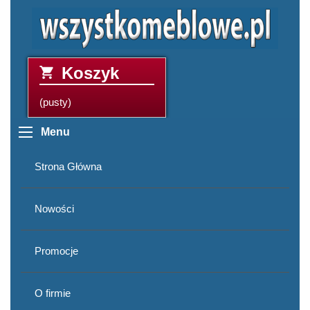
Koszyk
(pusty)
Menu
Strona Główna
Nowości
Promocje
O firmie