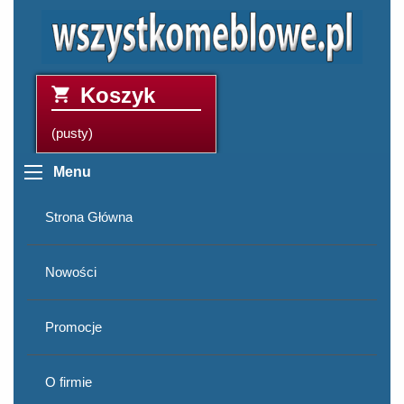
Koszyk
(pusty)
Menu
Strona Główna
Nowości
Promocje
O firmie